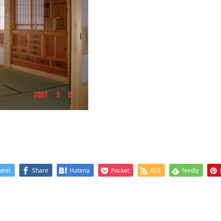
weet
Share
Hatena
Pocket
RSS
feedly